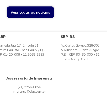
Veja todas as notícias
SBP
SBP-RS
ameda Jaú, 1742 – sala 51 -
Av. Carlos Gomes, 328/305 -
rdim Paulista - São Paulo (SP) -
Auxiliadora - Porto Alegre
P: 01420-006 • 11 3068-8595
(RS) - CEP: 90480-000 • 51
3328-9270 / 9520
Assessoria de Imprensa
(21) 2256-6856
imprensa@sbp.com.br