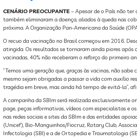
CENÁRIO PREOCUPANTE
– Apesar de o País não ter
também eliminaram a doença, aliados à queda nas cober
próxima. A Organização Pan-Americana da Saúde (OPAS), 
O recuo da vacinação no Brasil começou em 2016. Desd
atingida. Os resultados se tornaram ainda piores após
vacinadas, 40% não receberam o reforço do primeiro a
“Temos uma geração que, graças às vacinas, não sabe c
mesmo sejam obrigadas a passar a vida com auxílio re
tragédia em breve, mas ainda há tempo de evitá-la”, af
A campanha da SBIm será realizada exclusivamente onl
page, peças informativas, vídeos com especialistas e 
nas redes sociais e sites da SBIm e das entidades apoi
(Unicef), Bio-Manguinhos/Fiocruz, Rotary Club, Associa
Infectologia (SBI) e a de Ortopedia e Traumatologia (S