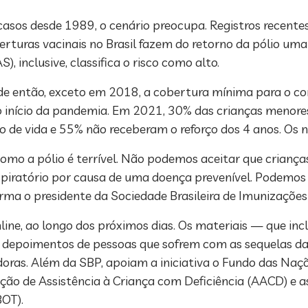
 casos desde 1989, o cenário preocupa. Registros recent
turas vacinais no Brasil fazem do retorno da pólio uma
inclusive, classifica o risco como alto.
e então, exceto em 2018, a cobertura mínima para o co
 o início da pandemia. Em 2021, 30% das crianças menore
no de vida e 55% não receberam o reforço dos 4 anos. O
omo a pólio é terrível. Não podemos aceitar que criança
spiratório por causa de uma doença prevenível. Podemos
irma o presidente da Sociedade Brasileira de Imunizações 
ine, ao longo dos próximos dias. Os materiais — que in
os depoimentos de pessoas que sofrem com as sequelas da
adoras. Além da SBP, apoiam a iniciativa o Fundo das Naç
ção de Assistência à Criança com Deficiência (AACD) e as
BOT).