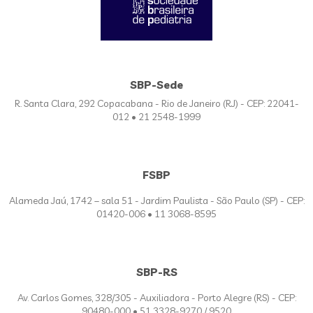
SBP-Sede
R. Santa Clara, 292 Copacabana - Rio de Janeiro (RJ) - CEP: 22041-
012 • 21 2548-1999
FSBP
Alameda Jaú, 1742 – sala 51 - Jardim Paulista - São Paulo (SP) - CEP:
01420-006 • 11 3068-8595
SBP-RS
Av. Carlos Gomes, 328/305 - Auxiliadora - Porto Alegre (RS) - CEP:
90480-000 • 51 3328-9270 / 9520