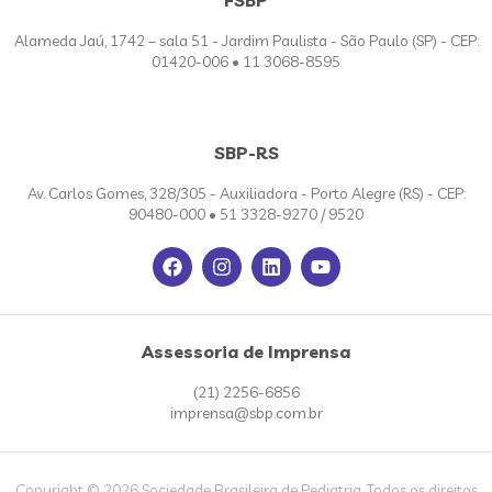
FSBP
Alameda Jaú, 1742 – sala 51 - Jardim Paulista - São Paulo (SP) - CEP:
01420-006 • 11 3068-8595
SBP-RS
Av. Carlos Gomes, 328/305 - Auxiliadora - Porto Alegre (RS) - CEP:
90480-000 • 51 3328-9270 / 9520
Assessoria de Imprensa
(21) 2256-6856
imprensa@sbp.com.br
Copyright © 2026 Sociedade Brasileira de Pediatria. Todos os direitos