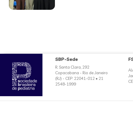
SBP-Sede
F
R. Santa Clara, 292
Al
Copacabana - Rio de Janeiro
Ja
(RJ) - CEP: 22041-012 • 21
CE
2548-1999