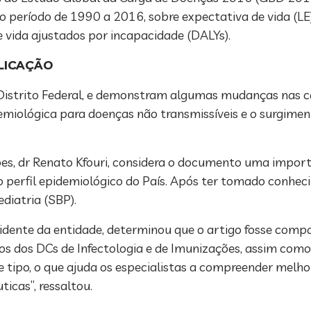
 período de 1990 a 2016, sobre expectativa de vida (LE)
e vida ajustados por incapacidade (DALYs).
LICAÇÃO
istrito Federal, e demonstram algumas mudanças nas ca
emiológica para doenças não transmissíveis e o surgiment
es, dr Renato Kfouri, considera o documento uma impor
o perfil epidemiológico do País. Após ter tomado conhec
ediatria (SBP).
sidente da entidade, determinou que o artigo fosse comp
s dos DCs de Infectologia e de Imunizações, assim como 
tipo, o que ajuda os especialistas a compreender melho
ticas”, ressaltou.