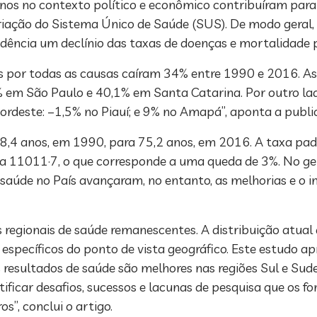
os no contexto político e econômico contribuíram para f
 criação do Sistema Único de Saúde (SUS). De modo gera
idência um declínio das taxas de doenças e mortalidade 
s por todas as causas caíram 34% entre 1990 e 2016. A
9% em São Paulo e 40,1% em Santa Catarina. Por outro l
ordeste: –1,5% no Piauí; e 9% no Amapá”, aponta a publi
8,4 anos, em 1990, para 75,2 anos, em 2016. A taxa pad
a 11011·7, o que corresponde a uma queda de 3%. No ge
m saúde no País avançaram, no entanto, as melhorias e o
regionais de saúde remanescentes. A distribuição atual 
 específicos do ponto de vista geográfico. Este estudo a
os resultados de saúde são melhores nas regiões Sul e S
ficar desafios, sucessos e lacunas de pesquisa que os fo
s”, conclui o artigo.