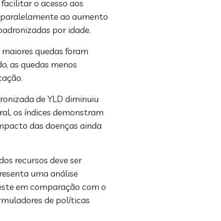
acilitar o acesso aos
l, paralelamente ao aumento
padronizadas por idade.
s maiores quedas foram
ado, as quedas menos
cação.
ronizada de YLD diminuiu
ral, os índices demonstram
 impacto das doenças ainda
dos recursos deve ser
presenta uma análise
udeste em comparação com o
rmuladores de políticas