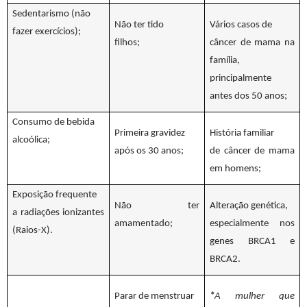
Sedentarismo (não
Não ter tido
Vários casos de
fazer exercícios);
filhos;
câncer de mama na
família,
principalmente
antes dos 50 anos;
Consumo de bebida
Primeira gravidez
História familiar
alcoólica;
após os 30 anos;
de câncer de mama
em homens;
Exposição frequente
Não ter
Alteração genética,
a radiações ionizantes
amamentado;
especialmente nos
(Raios-X).
genes BRCA1 e
BRCA2.
Parar de menstruar
*
A mulher que