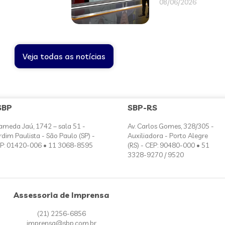
08/06/2026
Veja todas as notícias
SBP
SBP-RS
ameda Jaú, 1742 – sala 51 -
Av. Carlos Gomes, 328/305 -
rdim Paulista - São Paulo (SP) -
Auxiliadora - Porto Alegre
P: 01420-006 • 11 3068-8595
(RS) - CEP: 90480-000 • 51
3328-9270 / 9520
Assessoria de Imprensa
(21) 2256-6856
imprensa@sbp.com.br