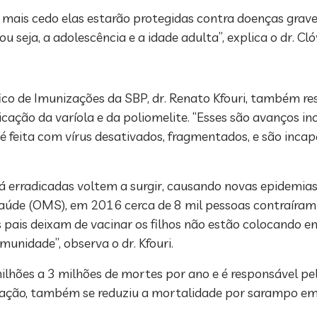
ais cedo elas estarão protegidas contra doenças graves
ou seja, a adolescência e a idade adulta”, explica o dr. Cl
co de Imunizações da SBP, dr. Renato Kfouri, também res
ação da varíola e da poliomelite. “Esses são avanços in
é feita com vírus desativados, fragmentados, e são inca
já erradicadas voltem a surgir, causando novas epidemia
aúde (OMS), em 2016 cerca de 8 mil pessoas contraíram
s pais deixam de vacinar os filhos não estão colocando 
unidade”, observa o dr. Kfouri.
hões a 3 milhões de mortes por ano e é responsável pel
nação, também se reduziu a mortalidade por sarampo e