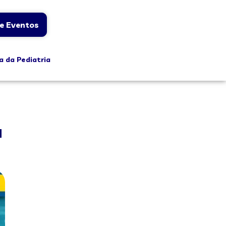
e Eventos
a da Pediatria
a