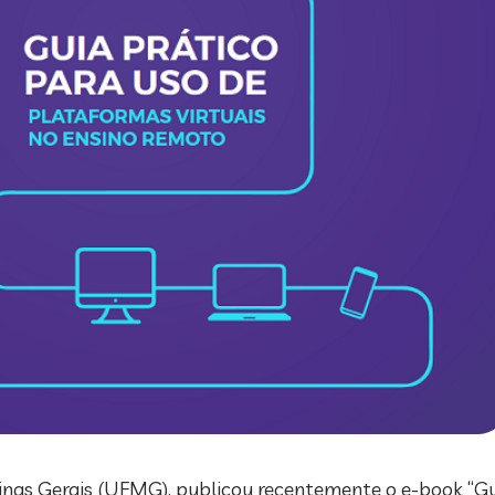
inas Gerais (UFMG), publicou recentemente o e-book “Gu