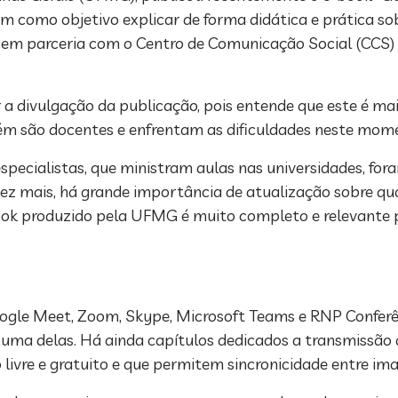
em como objetivo explicar de forma didática e prática so
da em parceria com o Centro de Comunicação Social (CCS)
ar a divulgação da publicação, pois entende que este é 
bém são docentes e enfrentam as dificuldades neste mo
ecialistas, que ministram aulas nas universidades, fo
 vez mais, há grande importância de atualização sobre q
ook produzido pela UFMG é muito completo e relevante pa
ogle Meet, Zoom, Skype, Microsoft Teams e RNP Confer
a uma delas. Há ainda capítulos dedicados a transmissão
 livre e gratuito e que permitem sincronicidade entre im