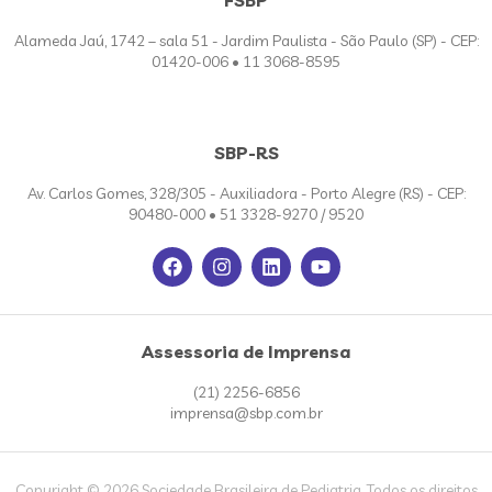
Alameda Jaú, 1742 – sala 51 - Jardim Paulista - São Paulo (SP) - CEP:
01420-006 • 11 3068-8595
SBP-RS
Av. Carlos Gomes, 328/305 - Auxiliadora - Porto Alegre (RS) - CEP:
90480-000 • 51 3328-9270 / 9520
Assessoria de Imprensa
(21) 2256-6856
imprensa@sbp.com.br
Copyright © 2026 Sociedade Brasileira de Pediatria. Todos os direitos