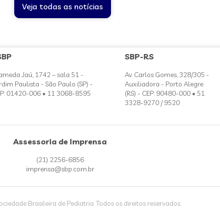
Veja todas as notícias
SBP
SBP-RS
ameda Jaú, 1742 – sala 51 -
Av. Carlos Gomes, 328/305 -
rdim Paulista - São Paulo (SP) -
Auxiliadora - Porto Alegre
P: 01420-006 • 11 3068-8595
(RS) - CEP: 90480-000 • 51
3328-9270 / 9520
Assessoria de Imprensa
(21) 2256-6856
imprensa@sbp.com.br
iedade Brasileira de Pediatria. Todos os direitos reservados.