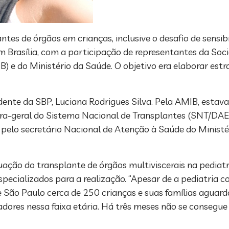
tes de órgãos em crianças, inclusive o desafio de sensibi
m Brasília, com a participação de representantes da Soci
B) e do Ministério da Saúde. O objetivo era elaborar est
dente da SBP, Luciana Rodrigues Silva. Pela AMIB, esta
ora-geral do Sistema Nacional de Transplantes (SNT/DA
ro pelo secretário Nacional de Atenção à Saúde do Minist
uação do transplante de órgãos multiviscerais na pediatri
cializados para a realização. “Apesar de a pediatria c
de São Paulo cerca de 250 crianças e suas famílias aguar
dores nessa faixa etária. Há três meses não se consegue