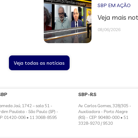
SBP EM AÇÃO
Veja mais not
08/06/2026
Veja todas as notícias
SBP
SBP-RS
ameda Jaú, 1742 – sala 51 -
Av. Carlos Gomes, 328/305 -
rdim Paulista - São Paulo (SP) -
Auxiliadora - Porto Alegre
P: 01420-006 • 11 3068-8595
(RS) - CEP: 90480-000 • 51
3328-9270 / 9520