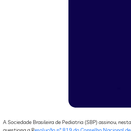
A Sociedade Brasileira de Pediatria (SBP) assinou, nes
questiona a R
esolução nª 819 do Conselho Nacional de 