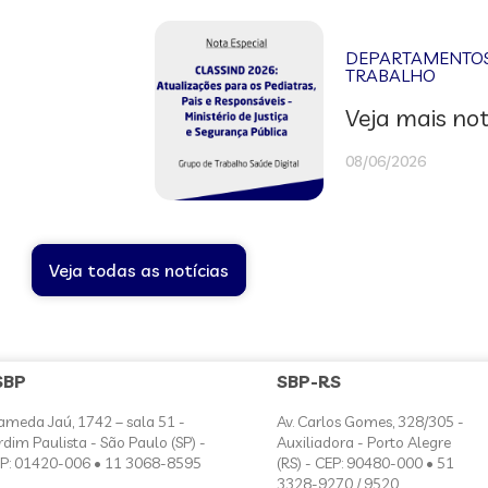
DEPARTAMENTOS 
TRABALHO
Veja mais not
08/06/2026
Veja todas as notícias
SBP
SBP-RS
ameda Jaú, 1742 – sala 51 -
Av. Carlos Gomes, 328/305 -
rdim Paulista - São Paulo (SP) -
Auxiliadora - Porto Alegre
P: 01420-006 • 11 3068-8595
(RS) - CEP: 90480-000 • 51
3328-9270 / 9520