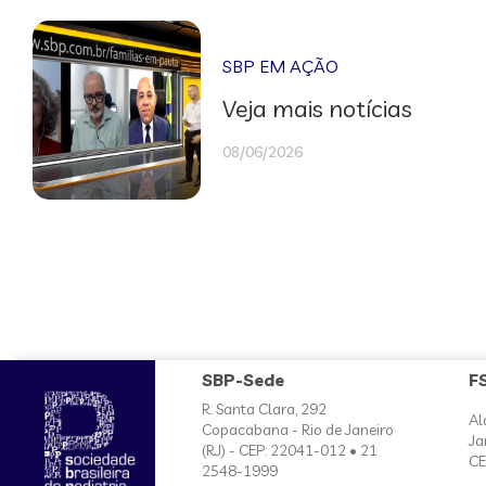
SBP EM AÇÃO
Veja mais notícias
08/06/2026
SBP-Sede
F
R. Santa Clara, 292
Al
Copacabana - Rio de Janeiro
Ja
(RJ) - CEP: 22041-012 • 21
CE
2548-1999