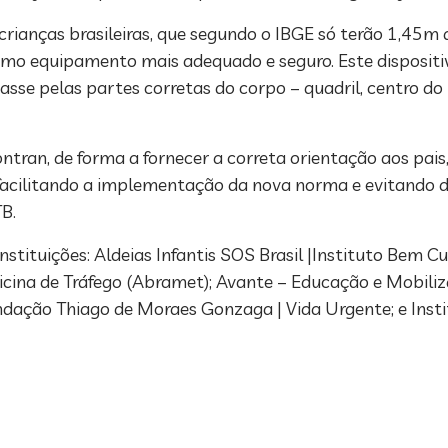
rianças brasileiras, que segundo o IBGE só terão 1,45m a
omo equipamento mais adequado e seguro. Este dispositiv
passe pelas partes corretas do corpo – quadril, centro d
tran, de forma a fornecer a correta orientação aos pais
 facilitando a implementação da nova norma e evitando d
B.
tituições: Aldeias Infantis SOS Brasil |Instituto Bem Cui
edicina de Tráfego (Abramet); Avante – Educação e Mobili
undação Thiago de Moraes Gonzaga | Vida Urgente; e Insti