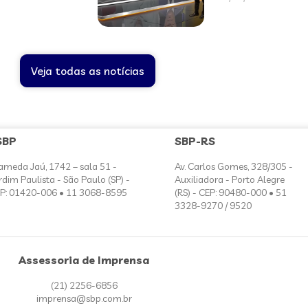
Veja todas as notícias
SBP
SBP-RS
ameda Jaú, 1742 – sala 51 -
Av. Carlos Gomes, 328/305 -
rdim Paulista - São Paulo (SP) -
Auxiliadora - Porto Alegre
P: 01420-006 • 11 3068-8595
(RS) - CEP: 90480-000 • 51
3328-9270 / 9520
Assessoria de Imprensa
(21) 2256-6856
imprensa@sbp.com.br