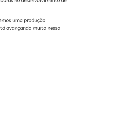
vadoras no desenvolvimento de
e temos uma produção
 está avançando muito nessa