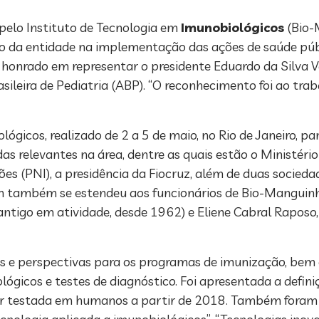
 pelo Instituto de Tecnologia em
Imunobiológicos
(Bio-
ão da entidade na implementação das ações de saúde púb
ei honrado em representar o presidente Eduardo da Silva V
leira de Pediatria (ABP). “O reconhecimento foi ao trab
ológicos, realizado de 2 a 5 de maio, no Rio de Janeiro, 
as relevantes na área, dentre as quais estão o Ministério
es (PNI), a presidência da Fiocruz, além de duas socied
em também se estendeu aos funcionários de Bio-Manguin
antigo em atividade, desde 1962) e Eliene Cabral Raposo
s e perspectivas para os programas de imunização, bem 
ógicos e testes de diagnóstico. Foi apresentada a defin
ser testada em humanos a partir de 2018. Também fora