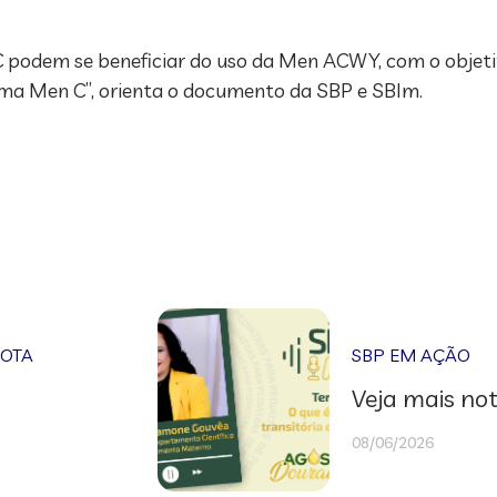
 podem se beneficiar do uso da Men ACWY, com o objeti
ima Men C”, orienta o documento da SBP e SBIm.
NOTA
SBP EM AÇÃO
Veja mais not
08/06/2026