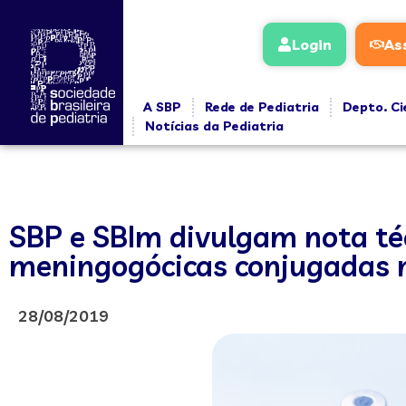
Login
As
A SBP
Rede de Pediatria
Depto. Ci
Notícias da Pediatria
SBP e SBIm divulgam nota té
meningogócicas conjugadas n
28/08/2019