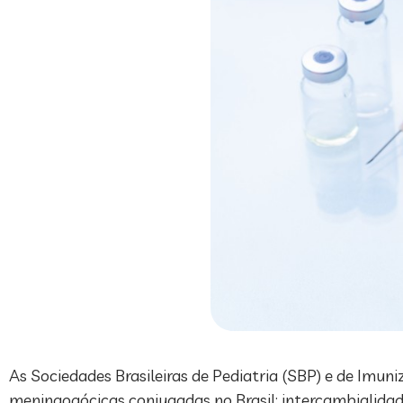
As Sociedades Brasileiras de Pediatria (SBP) e de Imu
meningogócicas conjugadas no Brasil: intercambialidad