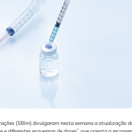
nizações (SBIm) divulgaram nesta semana a atualização d
e e diferentes esquemas de doses”, que orienta a recom