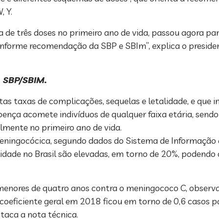
, Y.
de três doses no primeiro ano de vida, passou agora par
 conforme recomendação da SBP e SBIm”, explica o presi
 SBP/SBIM.
as taxas de complicações, sequelas e letalidade, e que 
doença acomete indivíduos de qualquer faixa etária, sen
lmente no primeiro ano de vida.
ningocócica, segundo dados do Sistema de Informação 
alidade no Brasil são elevadas, em torno de 20%, podend
as menores de quatro anos contra o meningococo C, obs
 coeficiente geral em 2018 ficou em torno de 0,6 casos p
staca a nota técnica.