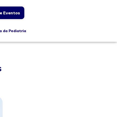
e Eventos
a da Pediatria
s