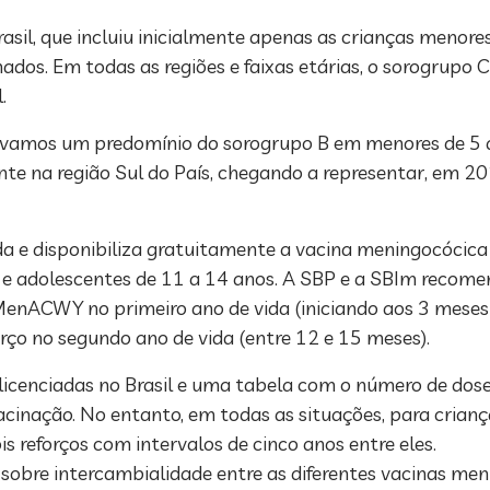
sil, que incluiu inicialmente apenas as crianças menore
dos. Em todas as regiões e faixas etárias, o sorogrupo 
.
servamos um predomínio do sorogrupo B em menores de 5
te na região Sul do País, chegando a representar, em 2
a e disponibiliza gratuitamente a vacina meningocócica
) e adolescentes de 11 a 14 anos. A SBP e a SBIm recom
 MenACWY no primeiro ano de vida (iniciando aos 3 meses 
ço no segundo ano de vida (entre 12 e 15 meses).
 licenciadas no Brasil e uma tabela com o número de dose
vacinação. No entanto, em todas as situações, para crianç
reforços com intervalos de cinco anos entre eles.
sobre intercambialidade entre as diferentes vacinas me