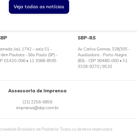
Veja todas as notícias
SBP
SBP-RS
ameda Jaú, 1742 – sala 51 -
Av. Carlos Gomes, 328/305 -
rdim Paulista - São Paulo (SP) -
Auxiliadora - Porto Alegre
P: 01420-006 • 11 3068-8595
(RS) - CEP: 90480-000 • 51
3328-9270 / 9520
Assessoria de Imprensa
(21) 2256-6856
imprensa@sbp.com.br
iedade Brasileira de Pediatria. Todos os direitos reservados.