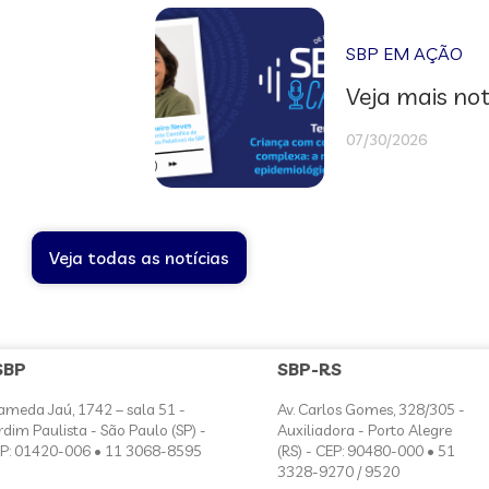
SBP EM AÇÃO
Veja mais not
07/30/2026
Veja todas as notícias
SBP
SBP-RS
ameda Jaú, 1742 – sala 51 -
Av. Carlos Gomes, 328/305 -
rdim Paulista - São Paulo (SP) -
Auxiliadora - Porto Alegre
P: 01420-006 • 11 3068-8595
(RS) - CEP: 90480-000 • 51
3328-9270 / 9520