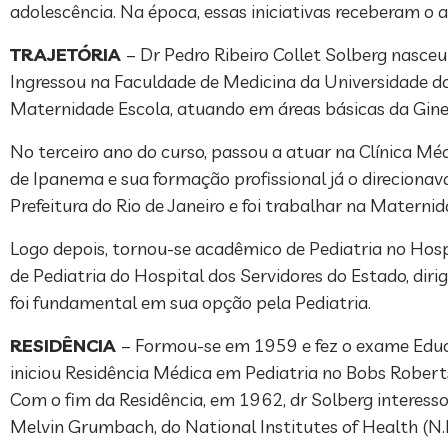
adolescência. Na época, essas iniciativas receberam o a
TRAJETÓRIA
– Dr Pedro Ribeiro Collet Solberg nasce
Ingressou na Faculdade de Medicina da Universidade d
Maternidade Escola, atuando em áreas básicas da Gineco
No terceiro ano do curso, passou a atuar na Clínica Méd
de Ipanema e sua formação profissional já o direcionav
Prefeitura do Rio de Janeiro e foi trabalhar na Materni
Logo depois, tornou-se acadêmico de Pediatria no Hosp
de Pediatria do Hospital dos Servidores do Estado, diri
foi fundamental em sua opção pela Pediatria.
RESIDÊNCIA
– Formou-se em 1959 e fez o exame Educa
iniciou Residência Médica em Pediatria no Bobs Roberts
Com o fim da Residência, em 1962, dr Solberg interessou-
Melvin Grumbach, do National Institutes of Health (N.I