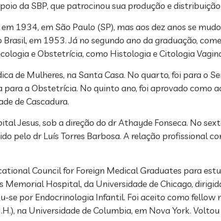
poio da SBP, que patrocinou sua produção e distribuição 
u em 1934, em São Paulo (SP), mas aos dez anos se mudou 
o Brasil, em 1953. Já no segundo ano da graduação, come
logia e Obstetrícia, como Histologia e Citologia Vagina
ica de Mulheres, na Santa Casa. No quarto, foi para o Se
a para a Obstetrícia. No quinto ano, foi aprovado como 
dade de Cascadura.
ital Jesus, sob a direção do dr Athayde Fonseca. No sex
gido pelo dr Luís Torres Barbosa. A relação profissional 
tional Council for Foreign Medical Graduates para estud
 Memorial Hospital, da Universidade de Chicago, dirigida 
se por Endocrinologia Infantil. Foi aceito como fellow no 
.H.), na Universidade de Columbia, em Nova York. Voltou 