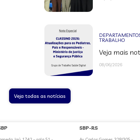
DEPARTAMENTOS 
TRABALHO
Veja mais not
08/06/2026
Veja todas as notícias
SBP
SBP-RS
ameda Jaú, 1742 – sala 51 -
Av. Carlos Gomes, 328/305 -