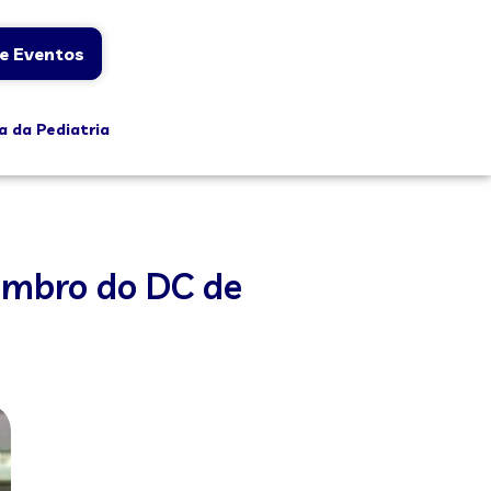
e Eventos
a da Pediatria
embro do DC de