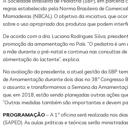
A Sociedade Brasileira de Pediatria (SBP), em parceria 
regras estabelecido pela Norma Brasileira de Comercial
Mamadeiras (NBCAL). O objetivo da iniciativa, que ocorr
sobre o uso apropriado dos produtos que podem interfe
De acordo com a dra. Luciana Rodrigues Silva, president
promoção da amamentação no País. “O pediatra é um dos
a mãe durante o pré-natal e continua nas consultas de 
alimentação do lactente”, explica.
Na avaliação da presidente, a atual gestão da SBP te
de Amamentação durante dois dias no 38º Congresso Bra
o assunto; e transformamos a Semana da Amamentação e
que, em 2018, estão sendo planejadas outras ações q
“Outras medidas também são importantes e devem parti
PROGRAMAÇÃO
– A 1ª oficina será realizada nos di
(SAPED). As aulas práticas e teóricas serão ministrad