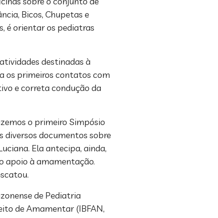
icinas sobre o conjunto de
ncia, Bicos, Chupetas e
, é orientar os pediatras
 atividades destinadas à
ia os primeiros contatos com
tivo e correta condução da
izemos o primeiro Simpósio
os diversos documentos sobre
ciana. Ela antecipa, ainda,
 no apoio à amamentação.
escatou.
azonense de Pediatria
ireito de Amamentar (IBFAN,