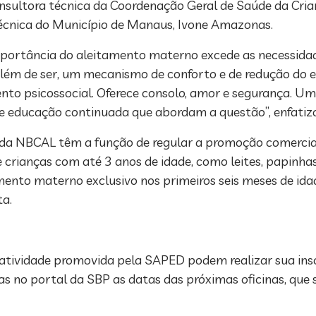
consultora técnica da Coordenação Geral de Saúde da Cr
 técnica do Município de Manaus, Ivone Amazonas.
mportância do aleitamento materno excede as necessidad
“Além de ser, um mecanismo de conforto e de redução do es
 psicossocial. Oferece consolo, amor e segurança. Um 
 e educação continuada que abordam a questão”, enfatiz
s da NBCAL têm a função de regular a promoção comercia
crianças com até 3 anos de idade, como leites, papinha
mento materno exclusivo nos primeiros seis meses de idad
ta.
a atividade promovida pela SAPED podem realizar sua ins
 no portal da SBP as datas das próximas oficinas, que s