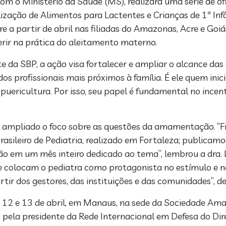
com o Ministério da Saúde (MS), realizará uma série de of
ização de Alimentos para Lactentes e Crianças de 1ª Infâ
e a partir de abril nas filiadas do Amazonas, Acre e Goiás
rir na prática do aleitamento materno.
e da SBP, a ação visa fortalecer e ampliar o alcance das
 profissionais mais próximos à família. É ele quem inic
puericultura. Por isso, seu papel é fundamental no incen
m ampliado o foco sobre as questões da amamentação. “F
sileiro de Pediatria, realizado em Fortaleza; publicam
m um mês inteiro dedicado ao tema”, lembrou a dra. Lu
ue colocam o pediatra como protagonista no estímulo e
r dos gestores, das instituições e das comunidades”, d
as 12 e 13 de abril, em Manaus, na sede da Sociedade Am
as pela presidente da Rede Internacional em Defesa do D