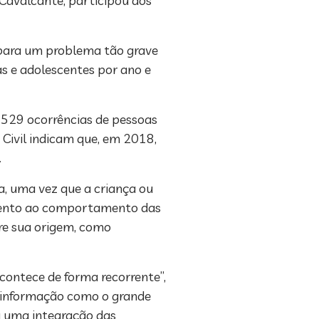
 Cavalcante, participou dos
 para um problema tão grave
s e adolescentes por ano e
s 529 ocorrências de pessoas
a Civil indicam que, em 2018,
.
a, uma vez que a criança ou
 atento ao comportamento das
bre sua origem, como
contece de forma recorrente”,
de informação como o grande
á uma integração das