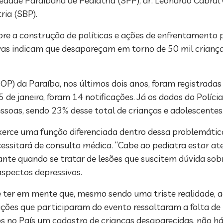
ciedade Paraibana de Pediatria (SPP), dr. Leonardo Cabral
ria (SBP).
bre a construção de políticas e ações de enfrentamento
vas indicam que desapareçam em torno de 50 mil criança
OP) da Paraíba, nos últimos dois anos, foram registrada
 de janeiro, foram 14 notificações. Já os dados da Políci
soas, sendo 23% desse total de crianças e adolescentes
xerce uma função diferenciada dentro dessa problemátic
ecessitará de consulta médica. “Cabe ao pediatra estar
lante quando se tratar de lesões que suscitem dúvida so
spectos depressivos.
e ter em mente que, mesmo sendo uma triste realidade, a
tuições que participaram do evento ressaltaram a falta 
s no País um cadastro de crianças desaparecidas, não h