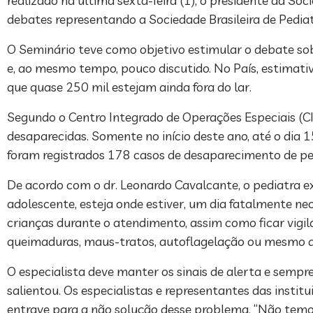
realizado na última sexta-feira (1), o presidente da So
debates representando a Sociedade Brasileira de Pediat
O Seminário teve como objetivo estimular o debate so
e, ao mesmo tempo, pouco discutido. No País, estimati
que quase 250 mil estejam ainda fora do lar.
Segundo o Centro Integrado de Operações Especiais (CI
desaparecidas. Somente no início deste ano, até o dia 15
foram registrados 178 casos de desaparecimento de pes
De acordo com o dr. Leonardo Cavalcante, o pediatra e
adolescente, esteja onde estiver, um dia fatalmente n
crianças durante o atendimento, assim como ficar vigi
queimaduras, maus-tratos, autoflagelação ou mesmo a
O especialista deve manter os sinais de alerta e sempr
salientou. Os especialistas e representantes das insti
entrave para a não solução desse problema. “Não temo