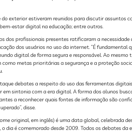
e do exterior estiveram reunidos para discutir assuntos c
 bem-estar digital na educação; entre outros.
ios dos profissionais presentes ratificaram a necessidade
ação dos usuários no uso da internet. “É fundamental q
o mundo digital de forma segura e responsável. Ao mesmo 
como metas prioritárias a segurança e a proteção socia
u.
aque debates a respeito do uso das ferramentas digitai
tar em sintonia com a era digital. A forma dos alunos b
ntes a reconhecer quais fontes de informação são confiáv
superado”, disse.
ome original, em inglês) é uma data global, celebrada des
l, o dia é comemorado desde 2009. Todos os debates da 