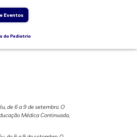
e Eventos
a da Pediatria
éu, de 6 a 9 de setembro. O
 Educação Médica Continuada,
u, de 6 a 9 de setembro. O