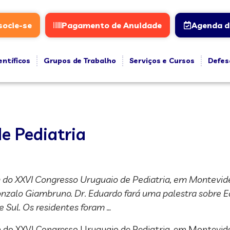
socie-se
Pagamento de Anuidade
Agenda d
entíficos
Grupos de Trabalho
Serviços e Cursos
Defes
e Pediatria
am do XXVI Congresso Uruguaio de Pediatria, em Montevid
 Gonzalo Giambruno. Dr. Eduardo fará uma palestra sobre
 Sul. Os residentes foram …
am do XXVI Congresso Uruguaio de Pediatria, em Montevidé