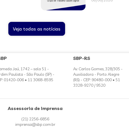
08/06/2026
Veja todas as notícias
SBP
SBP-RS
ameda Jaú, 1742 – sala 51 -
Av. Carlos Gomes, 328/305 -
rdim Paulista - São Paulo (SP) -
Auxiliadora - Porto Alegre
P: 01420-006 • 11 3068-8595
(RS) - CEP: 90480-000 • 51
3328-9270 / 9520
Assessoria de Imprensa
(21) 2256-6856
imprensa@sbp.com.br