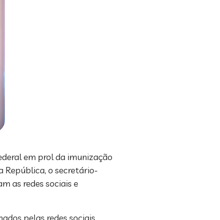
Federal em prol da imunização
a República, o secretário-
am as redes sociais e
ados pelas redes sociais.