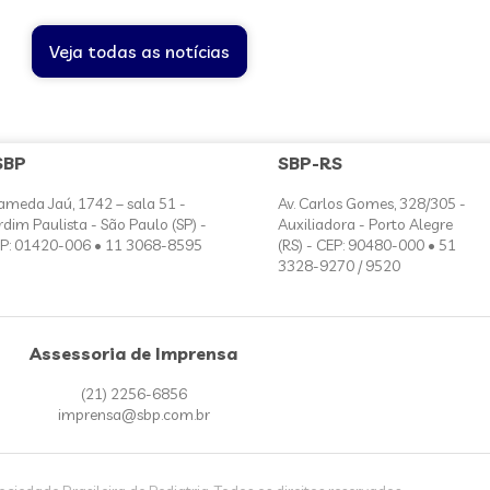
Veja todas as notícias
SBP
SBP-RS
ameda Jaú, 1742 – sala 51 -
Av. Carlos Gomes, 328/305 -
rdim Paulista - São Paulo (SP) -
Auxiliadora - Porto Alegre
P: 01420-006 • 11 3068-8595
(RS) - CEP: 90480-000 • 51
3328-9270 / 9520
Assessoria de Imprensa
(21) 2256-6856
imprensa@sbp.com.br