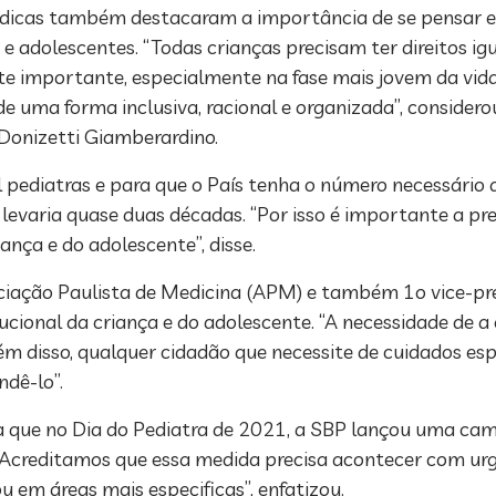
édicas também destacaram a importância de se pensar 
adolescentes. “Todas crianças precisam ter direitos igua
 importante, especialmente na fase mais jovem da vida.
e uma forma inclusiva, racional e organizada”, considero
 Donizetti Giamberardino.
 pediatras e para que o País tenha o número necessário 
 levaria quase duas décadas. “Por isso é importante a pr
nça e do adolescente”, disse.
ociação Paulista de Medicina (APM) e também 1o vice-pres
tucional da criança e do adolescente. “A necessidade de a
m disso, qualquer cidadão que necessite de cuidados espe
ndê-lo”.
da que no Dia do Pediatra de 2021, a SBP lançou uma c
 “Acreditamos que essa medida precisa acontecer com ur
 em áreas mais especificas”, enfatizou.