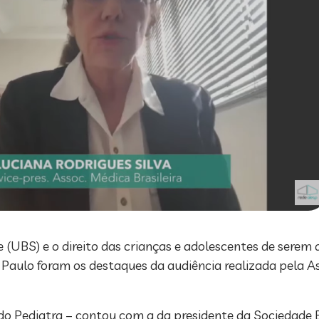
e (UBS) e o direito das crianças e adolescentes de ser
 Paulo foram os destaques da audiência realizada pela A
 do Pediatra – contou com a da presidente da Sociedade Br