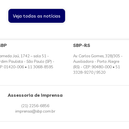
Veja todas as notícias
SBP
SBP-RS
ameda Jaú, 1742 – sala 51 -
Av. Carlos Gomes, 328/305 -
rdim Paulista - São Paulo (SP) -
Auxiliadora - Porto Alegre
P: 01420-006 • 11 3068-8595
(RS) - CEP: 90480-000 • 51
3328-9270 / 9520
Assessoria de Imprensa
(21) 2256-6856
imprensa@sbp.com.br