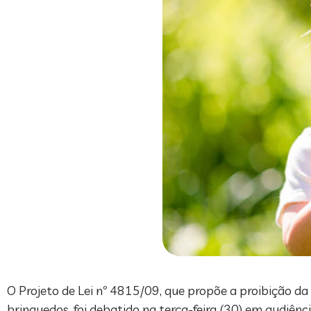
O Projeto de Lei nº 4815/09, que propõe a proibição da
brinquedos, foi debatido na terça-feira (30) em audiên