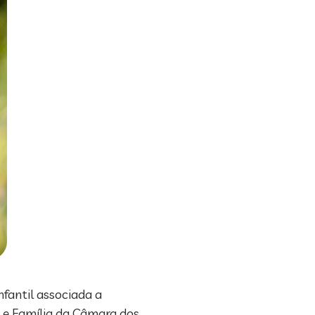
nfantil associada a
l e Família da Câmara dos