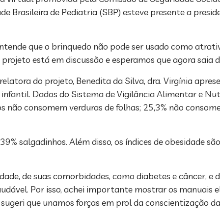
e Brasileira de Pediatria (SBP) esteve presente a pres
 entende que o brinquedo não pode ser usado como atrati
ojeto está em discussão e esperamos que agora saia do p
relatora do projeto, Benedita da Silva, dra. Virgínia apre
fantil. Dados do Sistema de Vigilância Alimentar e Nut
os não consomem verduras de folhas; 25,3% não consom
39% salgadinhos. Além disso, os índices de obesidade são
dade, de suas comorbidades, como diabetes e câncer, e 
audável. Por isso, achei importante mostrar os manuais 
 sugeri que unamos forças em prol da conscientização da