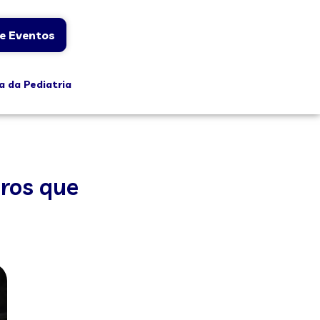
e Eventos
a da Pediatria
iros que