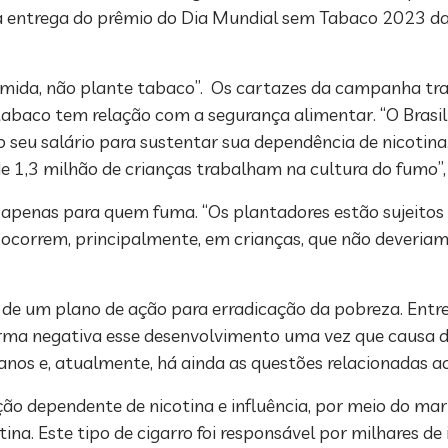
 da entrega do prêmio do Dia Mundial sem Tabaco 2023 d
omida, não plante tabaco”. Os cartazes da campanha tr
tabaco tem relação com a segurança alimentar. “O Brasi
eu salário para sustentar sua dependência de nicotina.
 1,3 milhão de crianças trabalham na cultura do fumo”, e
 apenas para quem fuma. “Os plantadores estão sujeitos 
o ocorrem, principalmente, em crianças, que não deveri
e um plano de ação para erradicação da pobreza. Entre o
forma negativa esse desenvolvimento uma vez que causa
eanos e, atualmente, há ainda as questões relacionadas ao
ão dependente de nicotina e influência, por meio do mar
na. Este tipo de cigarro foi responsável por milhares de 