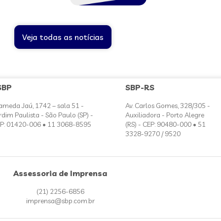
Veja todas as notícias
SBP
SBP-RS
ameda Jaú, 1742 – sala 51 -
Av. Carlos Gomes, 328/305 -
rdim Paulista - São Paulo (SP) -
Auxiliadora - Porto Alegre
P: 01420-006 • 11 3068-8595
(RS) - CEP: 90480-000 • 51
3328-9270 / 9520
Assessoria de Imprensa
(21) 2256-6856
imprensa@sbp.com.br