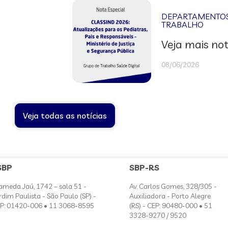
DEPARTAMENTOS 
TRABALHO
Veja mais not
08/06/2026
Veja todas as notícias
SBP
SBP-RS
ameda Jaú, 1742 – sala 51 -
Av. Carlos Gomes, 328/305 -
rdim Paulista - São Paulo (SP) -
Auxiliadora - Porto Alegre
P: 01420-006 • 11 3068-8595
(RS) - CEP: 90480-000 • 51
3328-9270 / 9520