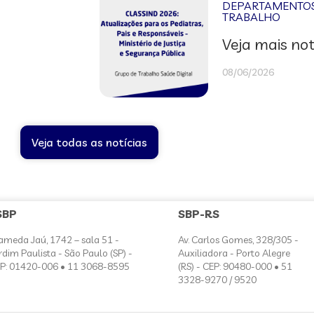
DEPARTAMENTOS 
TRABALHO
Veja mais not
08/06/2026
Veja todas as notícias
SBP
SBP-RS
ameda Jaú, 1742 – sala 51 -
Av. Carlos Gomes, 328/305 -
rdim Paulista - São Paulo (SP) -
Auxiliadora - Porto Alegre
P: 01420-006 • 11 3068-8595
(RS) - CEP: 90480-000 • 51
3328-9270 / 9520