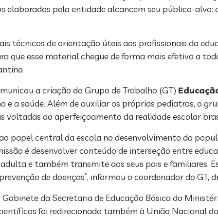
os elaborados pela entidade alcancem seu público-alvo: a
is técnicos de orientação úteis aos profissionais da edu
ra que esse material chegue de forma mais efetiva a tod
antino.
municou a criação do Grupo de Trabalho (GT)
Educação
no e a saúde. Além de auxiliar os próprios pediatras, o 
s voltadas ao aperfeiçoamento da realidade escolar brasi
e ao papel central da escola no desenvolvimento da popu
issão é desenvolver conteúdo de interseção entre educaç
 adulta e também transmite aos seus pais e familiares. 
revenção de doenças”, informou o coordenador do GT, d
o Gabinete da Secretaria de Educação Básica do Ministé
entíficos foi redirecionado também à União Nacional do