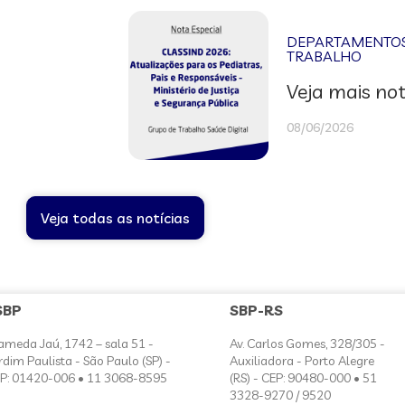
DEPARTAMENTOS 
TRABALHO
Veja mais not
08/06/2026
Veja todas as notícias
SBP
SBP-RS
ameda Jaú, 1742 – sala 51 -
Av. Carlos Gomes, 328/305 -
rdim Paulista - São Paulo (SP) -
Auxiliadora - Porto Alegre
P: 01420-006 • 11 3068-8595
(RS) - CEP: 90480-000 • 51
3328-9270 / 9520