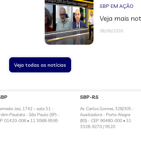
SBP EM AÇÃO
Veja mais not
08/06/2026
Veja todas as notícias
SBP
SBP-RS
ameda Jaú, 1742 – sala 51 -
Av. Carlos Gomes, 328/305 -
rdim Paulista - São Paulo (SP) -
Auxiliadora - Porto Alegre
P: 01420-006 • 11 3068-8595
(RS) - CEP: 90480-000 • 51
3328-9270 / 9520