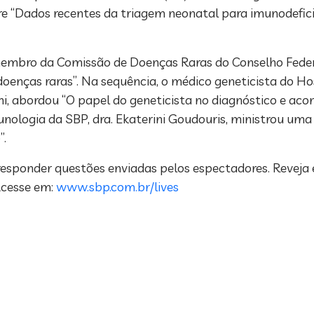
bre “Dados recentes da triagem neonatal para imunodefic
membro da Comissão de Doenças Raras do Conselho Federa
enças raras”. Na sequência, o médico geneticista do Hos
ni, abordou “O papel do geneticista no diagnóstico e ac
munologia da SBP, dra. Ekaterini Goudouris, ministrou uma
”.
responder questões enviadas pelos espectadores. Reveja e
Acesse em:
www.sbp.com.br/lives