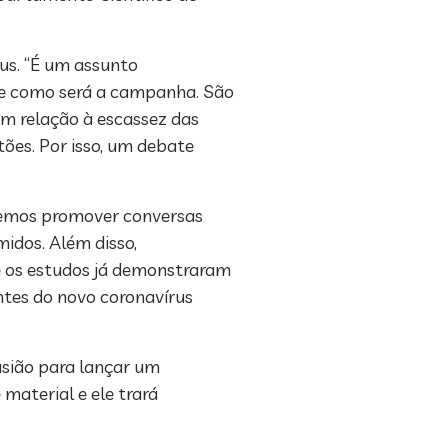
rus. “É um assunto
l e como será a campanha. São
em relação à escassez das
tões. Por isso, um debate
eremos promover conversas
idos. Além disso,
e os estudos já demonstraram
ntes do novo coronavírus
asião para lançar um
material e ele trará