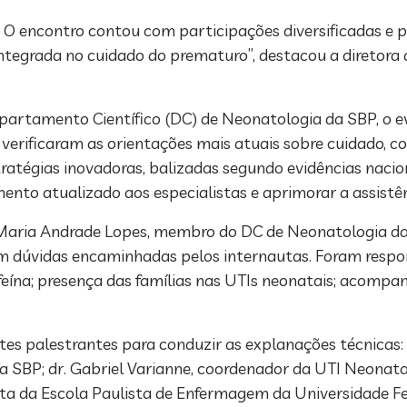
 O encontro contou com participações diversificadas e pa
ntegrada no cuidado do prematuro”, destacou a diretora 
Departamento Científico (DC) de Neonatologia da SBP, o 
verificaram as orientações mais atuais sobre cuidado, c
atégias inovadoras, balizadas segundo evidências nacion
nto atualizado aos especialistas e aprimorar a assistênci
Maria Andrade Lopes, membro do DC de Neonatologia da 
em dúvidas encaminhadas pelos internautas. Foram respo
eína; presença das famílias nas UTIs neonatais; acomp
s palestrantes para conduzir as explanações técnicas: 
SBP; dr. Gabriel Varianne, coordenador da UTI Neonata
nta da Escola Paulista de Enfermagem da Universidade Fe