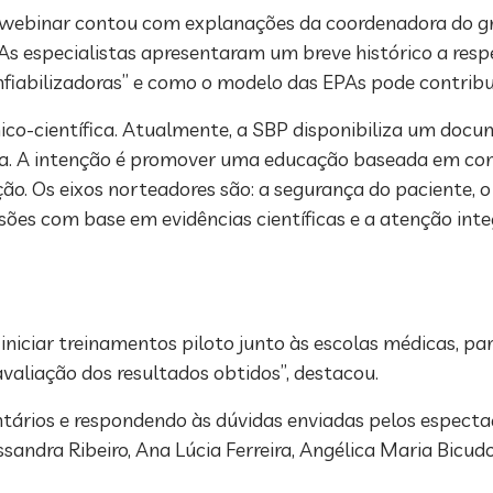
webinar contou com explanações da coordenadora do grup
. As especialistas apresentaram um breve histórico a res
nfiabilizadoras” e como o modelo das EPAs pode contribui
o-científica. Atualmente, a SBP disponibiliza um docume
ria. A intenção é promover uma educação baseada em c
ção. Os eixos norteadores são: a segurança do paciente, 
ões com base em evidências científicas e a atenção integ
iniciar treinamentos piloto junto às escolas médicas, p
valiação dos resultados obtidos”, destacou.
ários e respondendo às dúvidas enviadas pelos espectad
andra Ribeiro, Ana Lúcia Ferreira, Angélica Maria Bicud