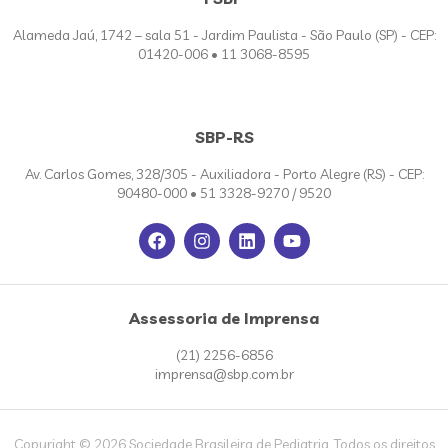
Alameda Jaú, 1742 – sala 51 - Jardim Paulista - São Paulo (SP) - CEP:
01420-006 • 11 3068-8595
SBP-RS
Av. Carlos Gomes, 328/305 - Auxiliadora - Porto Alegre (RS) - CEP:
90480-000 • 51 3328-9270 / 9520
Assessoria de Imprensa
(21) 2256-6856
imprensa@sbp.com.br
Copyright © 2026 Sociedade Brasileira de Pediatria. Todos os direitos