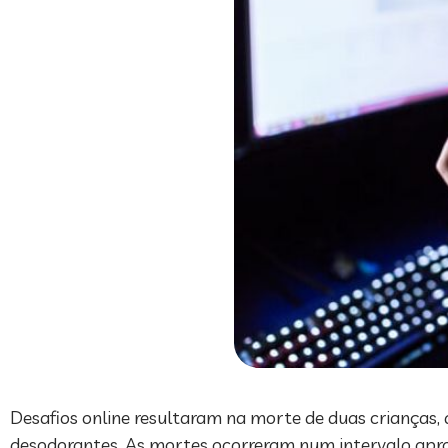
Desafios online resultaram na morte de duas crianças, 
desodorantes. As mortes ocorreram num intervalo apr