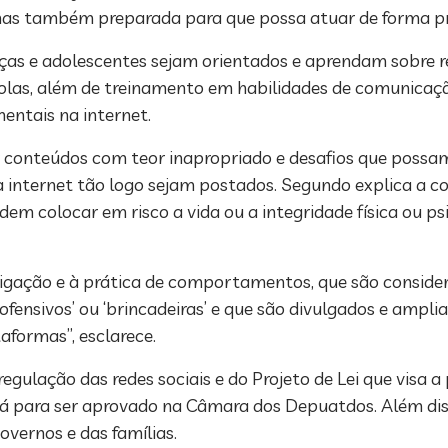
, mas também preparada para que possa atuar de forma pr
nças e adolescentes sejam orientados e aprendam sobre r
colas, além de treinamento em habilidades de comunicaçã
entais na internet.
conteúdos com teor inapropriado e desafios que possam l
a internet tão logo sejam postados. Segundo explica a 
odem colocar em risco a vida ou a integridade física ou p
stigação e à prática de comportamentos, que são consid
nofensivos’ ou ‘brincadeiras’ e que são divulgados e amp
aformas”, esclarece.
egulação das redes sociais e do Projeto de Lei que visa a
tá para ser aprovado na Câmara dos Depuatdos. Além di
overnos e das famílias.