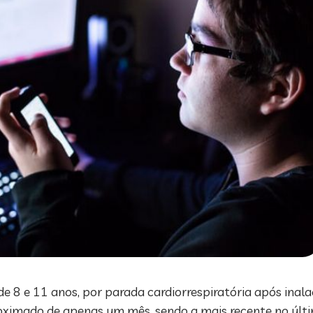
de 8 e 11 anos, por parada cardiorrespiratória após inal
oximado de apenas um mês, sendo a mais recente no úl