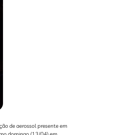
ação de aerossol presente em
timo domingo (13/04) em