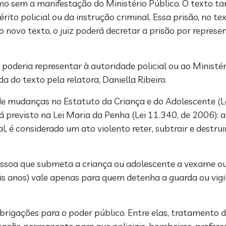
o sem a manifestação do Ministério Público. O texto ta
ito policial ou da instrução criminal. Essa prisão, no tex
No novo texto, o juiz poderá decretar a prisão por repres
poderia representar à autoridade policial ou ao Ministér
a do texto pela relatora, Daniella Ribeiro.
e mudanças no Estatuto da Criança e do Adolescente (L
revisto na Lei Maria da Penha (Lei 11.340, de 2006): a 
nal, é considerado um ato violento reter, subtrair e destr
pessoa que submeta a criança ou adolescente a vexame o
s anos) vale apenas para quem detenha a guarda ou vigi
igações para o poder público. Entre elas, tratamento d