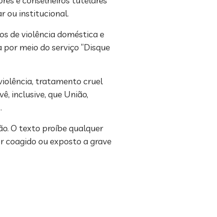
es e conselheiros tutelares
 ou institucional.
s de violência doméstica e
a por meio do serviço “Disque
violência, tratamento cruel
ê, inclusive, que União,
.
o. O texto proíbe qualquer
for coagido ou exposto a grave