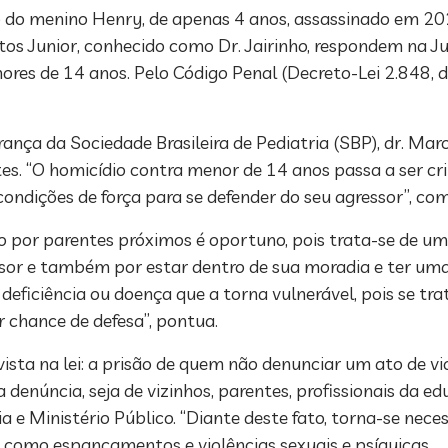
 do menino Henry, de apenas 4 anos, assassinado em 20
ntos Junior, conhecido como Dr. Jairinho, respondem na J
ores de 14 anos. Pelo Código Penal (Decreto-Lei 2.848, d
ança da Sociedade Brasileira de Pediatria (SBP), dr. Ma
s. “O homicídio contra menor de 14 anos passa a ser cr
condições de força para se defender do seu agressor”, co
por parentes próximos é oportuno, pois trata-se de uma
ssor e também por estar dentro de sua moradia e ter uma
ficiência ou doença que a torna vulnerável, pois se tra
r chance de defesa”, pontua.
ta na lei: a prisão de quem não denunciar um ato de vio
 denúncia, seja de vizinhos, parentes, profissionais da e
a e Ministério Público. “Diante deste fato, torna-se nec
ncia física como espancamentos e violências sex