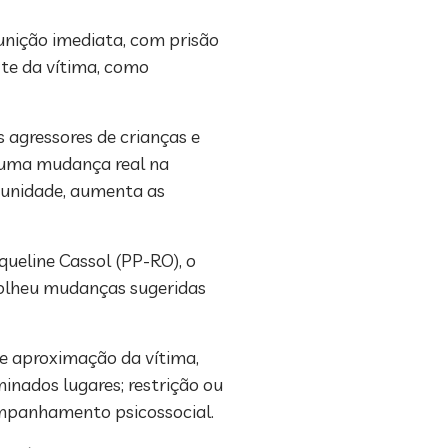
unição imediata, com prisão
te da vítima, como
 agressores de crianças e
á uma mudança real na
mpunidade, aumenta as
queline Cassol (PP-RO), o
acolheu mudanças sugeridas
de aproximação da vítima,
inados lugares; restrição ou
ompanhamento psicossocial.