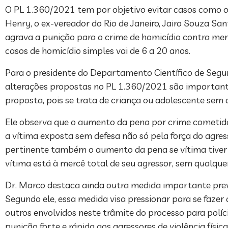
O PL 1.360/2021 tem por objetivo evitar casos como o
Henry, o ex-vereador do Rio de Janeiro, Jairo Souza Sa
agrava a punição para o crime de homicídio contra men
casos de homicídio simples vai de 6 a 20 anos.
Para o presidente do Departamento Científico de Segur
alterações propostas no PL 1.360/2021 são importante
proposta, pois se trata de criança ou adolescente sem 
Ele observa que o aumento da pena por crime cometido 
a vítima exposta sem defesa não só pela força do agre
pertinente também o aumento da pena se vítima tiver de
vítima está à mercê total de seu agressor, sem qualque
Dr. Marco destaca ainda outra medida importante previs
Segundo ele, essa medida visa pressionar para se fazer a
outros envolvidos neste trâmite do processo para políci
punição forte e rápida aos agressores de violê