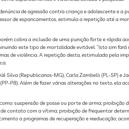
 denúncia de agressão contra criança e adolescente e a p
ressor de espancamentos, estimula a repetição até a mor
porém cobra a inclusão de uma punição forte e rápida aos
inuindo este tipo de mortalidade evitável. “Isto sim far
imas de violência. A repetição desta, estimulada pela i
ca.
lê Silva (Republicanos-MG), Carla Zambelli (PL-SP) e Ja
 (PP-PB). Além de fazer várias alterações no texto, ela 
s como: suspensão de posse ou porte de arma; proibição 
 de contato com a vítima; proibição de frequentar determ
recimento a programas de recuperação e reeducação; ac