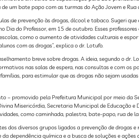
pou de um bate papo com as turmas do Ação Jovem e Rua 
ulas de prevenção às drogas, álcool e tabaco. Sugeri que
 Dia do Professor, em 15 de outubro. Esses professores
 escolas, como o aumento de atividades culturais e espo
lunos com as drogas”, explica o dr. Lotufo.
nselhamento breve sobre drogas. A ideia, segundo o dr. L
formativos nas salas de espera, nas consultas e com os p
amílias, para estimular que as drogas não sejam usadas
to – promovido pela Prefeitura Municipal por meio da S
Divina Misericórdia, Secretaria Municipal de Educação 
dades, como caminhada, palestra, bate-papo, rua de laz
es dos diversos grupos ligados a prevenção de drogas e
de da dependência química e a busca de soluções e ações 