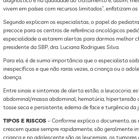
diagnóstico e na qualidade do tratamento e, assim, me
vivem em países com recursos limitados”, enfatizam os
Segundo explicam os especialistas, o papel do pediat
precoce para os centros de referência oncológicos pedi
especialidade a estarem alertas para darmos melhor cha
presidente da SBP, dra. Luciana Rodrigues Silva.
Para ela, é de suma importância que o especialista saib
inespecíficos e que não raras vezes, a criança ou o ad
doença.
Entre sinais e sintomas de alerta estão, a leucocoria;
abdominal/massa abdominal; hematúria, hipertensão ar
tosse seca e persistente, edema de face e turgência da j
TIPOS E RISCOS
– Conforme explica o documento, as 
crescem quase sempre rapidamente, são geralmente inv
criança e no adolescente são as leucemias, os tumores 