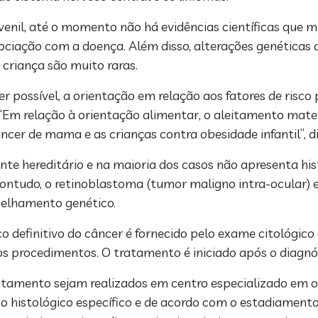
enil, até o momento não há evidências científicas que m
sociação com a doença. Além disso, alterações genéticas
criança são muito raras.
 possível, a orientação em relação aos fatores de risco 
. “Em relação à orientação alimentar, o aleitamento mate
er de mama e as crianças contra obesidade infantil”, di
ente hereditário e na maioria dos casos não apresenta hist
Contudo, o retinoblastoma (tumor maligno intra-ocular)
selhamento genético.
co definitivo do câncer é fornecido pelo exame citológic
os procedimentos. O tratamento é iniciado após o diagnós
atamento sejam realizados em centro especializado em o
po histológico específico e de acordo com o estadiamento