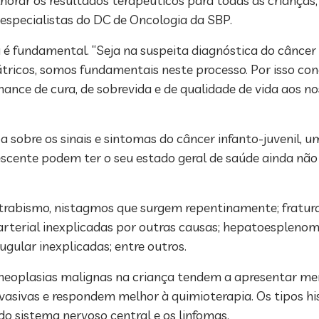
lhorar os resultados terapêuticos para todas as crianças
 especialistas do DC de Oncologia da SBP.
ra é fundamental. “Seja na suspeita diagnóstica do cânc
átricos, somos fundamentais neste processo. Por isso co
nce de cura, de sobrevida e de qualidade de vida aos nos
a sobre os sinais e sintomas do câncer infanto-juvenil, u
olescente podem ter o seu estado geral de saúde ainda nã
 estrabismo, nistagmos que surgem repentinamente; fratur
terial inexplicadas por outras causas; hepatoesplenom
ugular inexplicadas; entre outros.
neoplasias malignas na criança tendem a apresentar men
asivas e respondem melhor à quimioterapia. Os tipos hi
do sistema nervoso central e os linfomas.