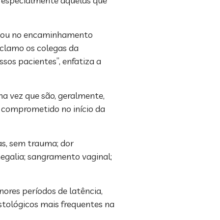
, especialmente aquelas que
er ou no encaminhamento
nclamo os colegas da
sos pacientes”, enfatiza a
ma vez que são, geralmente,
o comprometido no início da
as, sem trauma; dor
egalia; sangramento vaginal;
ores períodos de latência,
stológicos mais frequentes na