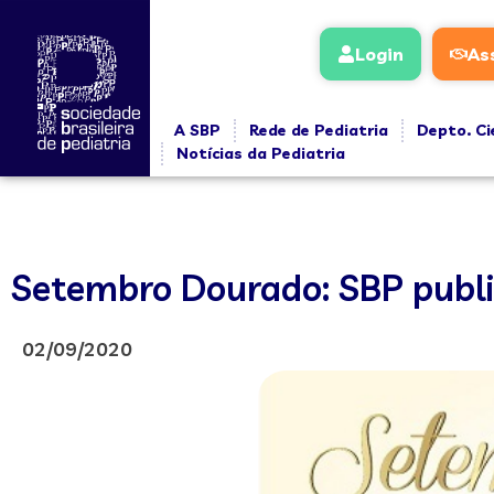
Login
As
A SBP
Rede de Pediatria
Depto. Ci
Notícias da Pediatria
Setembro Dourado: SBP public
02/09/2020