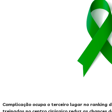
Complicação ocupa o terceiro lugar no ranking d
treinados no centro cirúrgico reduz as chances