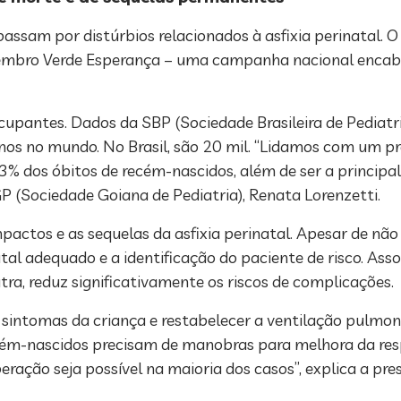
passam por distúrbios relacionados à asfixia perinatal. 
etembro Verde Esperança – uma campanha nacional encab
cupantes. Dados da SBP (Sociedade Brasileira de Pediatr
nos no mundo. No Brasil, são 20 mil. “Lidamos com um p
% dos óbitos de recém-nascidos, além de ser a principal
P (Sociedade Goiana de Pediatria), Renata Lorenzetti.
actos e as sequelas da asfixia perinatal. Apesar de não 
l adequado e a identificação do paciente de risco. Assoc
tra, reduz significativamente os riscos de complicações.
s sintomas da criança e restabelecer a ventilação pulmon
ém-nascidos precisam de manobras para melhora da resp
ação seja possível na maioria dos casos”, explica a pres