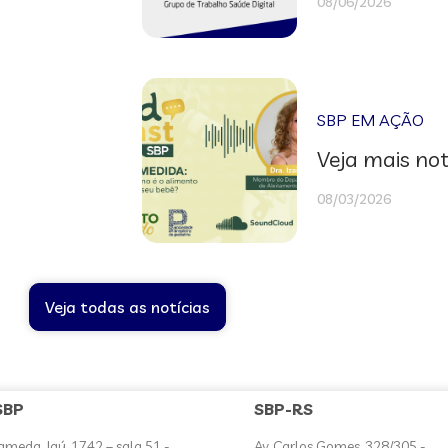
08/06/2026
SBP EM AÇÃO
Veja mais not
08/03/2026
Veja todas as notícias
SBP
SBP-RS
ameda Jaú, 1742 – sala 51 -
Av. Carlos Gomes, 328/305 -