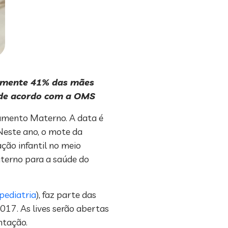
somente 41% das mães
, de acordo com a OMS
tamento Materno. A data é
Neste ano, o mote da
ão infantil no meio
terno para a saúde do
pediatria
), faz parte das
17. As lives serão abertas
ntação.