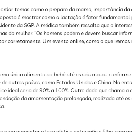
 abordar temas como o preparo da mama, importância da 
oposta é mostrar como a lactação é fator fundamental
presidente da SGP. A médica também ressalta que o inter
nas da mulher. “Os homens podem e devem buscar inform
r corretamente. Um evento online, como o que iremos rea
como único alimento ao bebê até os seis meses, conform
nte de outros países, como Estados Unidos e China. No en
dice ideal seria de 90% a 100%. Outro dado que chama a
comendação da amamentação prolongada, realizada até os d
ca.
ara aumentar o laço afetivo entre mãe e filho, com g