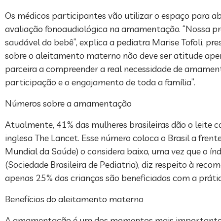
Os médicos participantes vão utilizar o espaço para
avaliação fonoaudiológica na amamentação. “Nossa pr
saudável do bebê”, explica a pediatra Marise Tofoli, 
sobre o aleitamento materno não deve ser atitude ape
parceira a compreender a real necessidade de amamenta
participação e o engajamento de toda a família”.
Números sobre a amamentação
Atualmente, 41% das mulheres brasileiras dão o leite 
inglesa The Lancet. Esse número coloca o Brasil a fre
Mundial da Saúde) o considera baixo, uma vez que o ín
(Sociedade Brasileira de Pediatria), diz respeito à re
apenas 25% das crianças são beneficiadas com a práti
Benefícios do aleitamento materno
A amamentação é um dos momentos mais importantes p