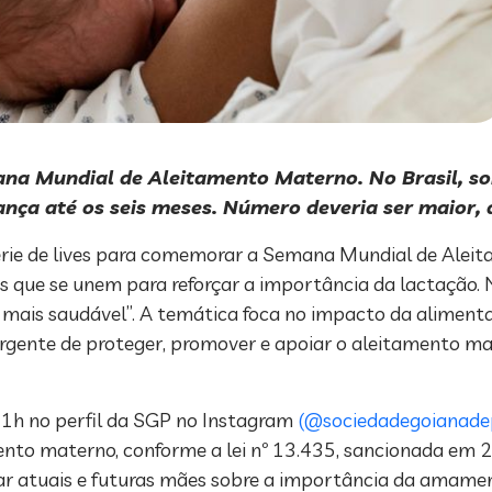
ana Mundial de Aleitamento Materno. No Brasil, 
ança até os seis meses. Número deveria ser maior
érie de lives para comemorar a Semana Mundial de Alei
 que se unem para reforçar a importância da lactação. 
is saudável”. A temática foca no impacto da alimentaç
rgente de proteger, promover e apoiar o aleitamento ma
s 21h no perfil da SGP no Instagram
(@sociedadegoianade
nto materno, conforme a lei nº 13.435, sancionada em 20
ular atuais e futuras mães sobre a importância da amame