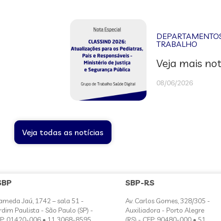
DEPARTAMENTOS 
TRABALHO
Veja mais not
08/06/2026
Veja todas as notícias
SBP
SBP-RS
ameda Jaú, 1742 – sala 51 -
Av. Carlos Gomes, 328/305 -
rdim Paulista - São Paulo (SP) -
Auxiliadora - Porto Alegre
P: 01420-006 • 11 3068-8595
(RS) - CEP: 90480-000 • 51