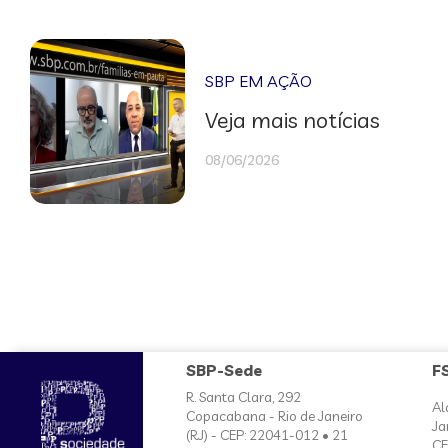
SBP EM AÇÃO
Veja mais notícias
08/06/2026
SBP-Sede
F
R. Santa Clara, 292
Al
Copacabana - Rio de Janeiro
Ja
(RJ) - CEP: 22041-012 • 21
CE