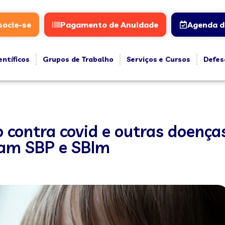
socie-se
Pagamento de Anuidade
Agenda d
entíficos
Grupos de Trabalho
Serviços e Cursos
Defes
contra covid e outras doenças
mam SBP e SBIm