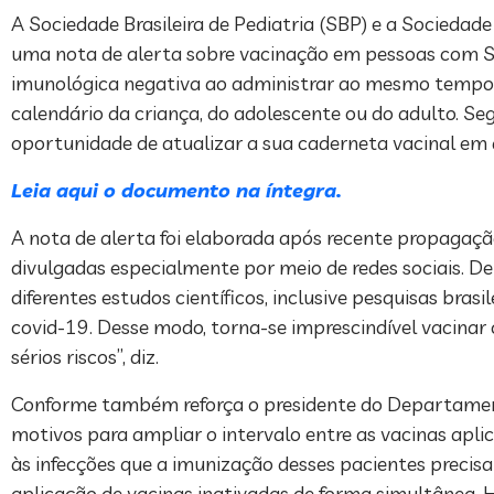
A Sociedade Brasileira de Pediatria (SBP) e a Sociedade
uma nota de alerta sobre vacinação em pessoas com S
imunológica negativa ao administrar ao mesmo tempo a
calendário da criança, do adolescente ou do adulto. 
oportunidade de atualizar a sua caderneta vacinal em 
Leia aqui
o documento na íntegra.
A nota de alerta foi elaborada após recente propagação
divulgadas especialmente por meio de redes sociais. D
diferentes estudos científicos, inclusive pesquisas br
covid-19. Desse modo, torna-se imprescindível vacinar 
sérios riscos”, diz.
Conforme também reforça o presidente do Departamento
motivos para ampliar o intervalo entre as vacinas apl
às infecções que a imunização desses pacientes precis
aplicação de vacinas inativadas de forma simultânea.