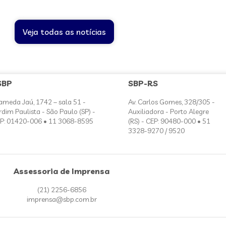
Veja todas as notícias
SBP
SBP-RS
ameda Jaú, 1742 – sala 51 -
Av. Carlos Gomes, 328/305 -
rdim Paulista - São Paulo (SP) -
Auxiliadora - Porto Alegre
P: 01420-006 • 11 3068-8595
(RS) - CEP: 90480-000 • 51
3328-9270 / 9520
Assessoria de Imprensa
(21) 2256-6856
imprensa@sbp.com.br