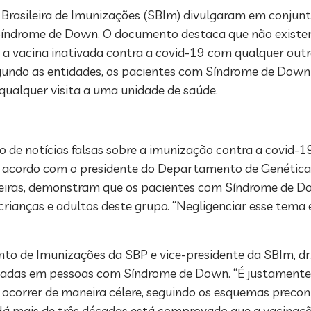
 Brasileira de Imunizações (SBIm) divulgaram em conjunto
índrome de Down. O documento destaca que não existem 
 vacina inativada contra a covid-19 com qualquer outra
Segundo as entidades, os pacientes com Síndrome de Dow
qualquer visita a uma unidade de saúde.
 de notícias falsas sobre a imunização contra a covid-1
e acordo com o presidente do Departamento de Genética 
asileiras, demonstram que os pacientes com Síndrome de D
crianças e adultos deste grupo. “Negligenciar esse tema
 de Imunizações da SBP e vice-presidente da SBIm, dr. 
icadas em pessoas com Síndrome de Down. “É justamente 
a ocorrer de maneira célere, seguindo os esquemas preco
 Há mais de três décadas está comprovado que a vacinaç