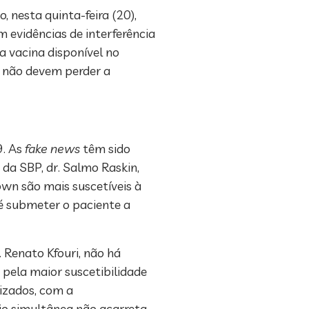
, nesta quinta-feira (20),
evidências de interferência
 vacina disponível no
n não devem perder a
9. As
fake news
têm sido
da SBP, dr. Salmo Raskin,
own são mais suscetíveis à
 é submeter o paciente a
Renato Kfouri, não há
pela maior suscetibilidade
nizados, com a
ão simultânea não acarreta