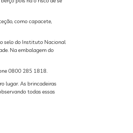
erço pois há o risco de se
oteção, como capacete,
o selo do Instituto Nacional
lidade. Na embalagem do
efone 0800 285 1818.
o lugar. As brincadeiras
 observando todas essas