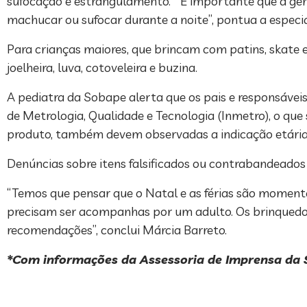
sufocação e estrangulamento. “É importante que a gent
machucar ou sufocar durante a noite”, pontua a especia
Para crianças maiores, que brincam com patins, skate e
joelheira, luva, cotoveleira e buzina.
A pediatra da Sobape alerta que os pais e responsáveis
de Metrologia, Qualidade e Tecnologia (Inmetro), o que
produto, também devem observadas a indicação etária e
Denúncias sobre itens falsificados ou contrabandeado
“Temos que pensar que o Natal e as férias são momento 
precisam ser acompanhas por um adulto. Os brinquedos
recomendações”, conclui Márcia Barreto.
*Com informações da Assessoria de Imprensa da 