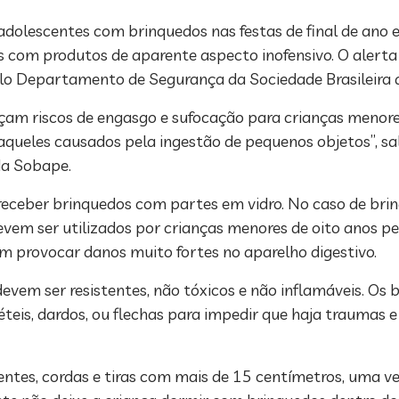
adolescentes com brinquedos nas festas de final de ano e
 com produtos de aparente aspecto inofensivo. O alerta
pelo Departamento de Segurança da Sociedade Brasileira d
m riscos de engasgo e sufocação para crianças menores
aqueles causados pela ingestão de pequenos objetos”, sa
da Sobape.
receber brinquedos com partes em vidro. No caso de bri
devem ser utilizados por crianças menores de oito anos pe
m provocar danos muito fortes no aparelho digestivo.
 devem ser resistentes, não tóxicos e não inflamáveis. 
teis, dardos, ou flechas para impedir que haja traumas 
entes, cordas e tiras com mais de 15 centímetros, uma v