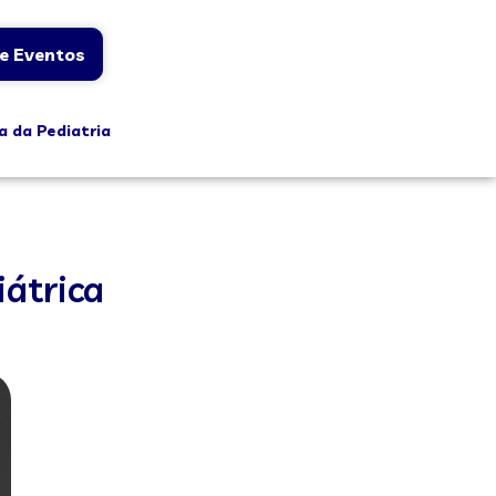
e Eventos
a da Pediatria
iátrica