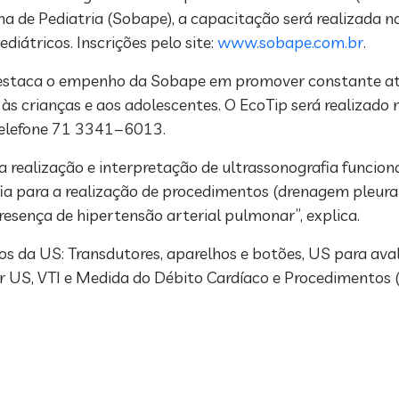
 de Pediatria (Sobape), a capacitação será realizada no
diátricos. Inscrições pelo site:
www.sobape.com.br
.
, destaca o empenho da Sobape em promover constante a
às crianças e aos adolescentes. O EcoTip será realizado
telefone 71 3341−6013.
a realização e interpretação de ultrassonografia funcion
ia para a realização de procedimentos (drenagem pleural
resença de hipertensão arterial pulmonar”, explica.
os da US: Transdutores, aparelhos e botões, US para ava
r US, VTI e Medida do Débito Cardíaco e Procedimentos 