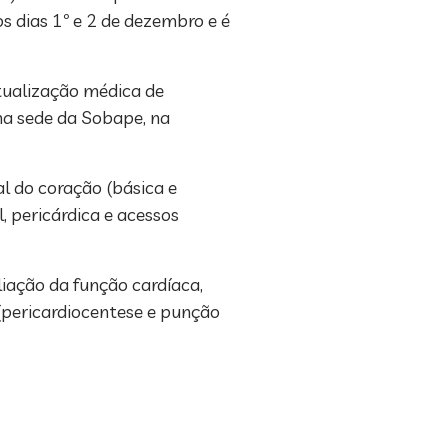
s dias 1º e 2 de dezembro e é
tualização médica de
 na sede da Sobape, na
al do coração (básica e
, pericárdica e acessos
liação da função cardíaca,
(pericardiocentese e punção