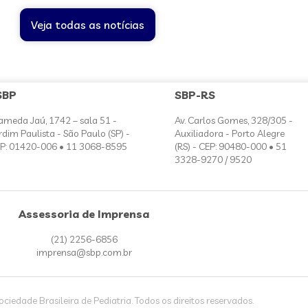
Veja todas as notícias
SBP
SBP-RS
ameda Jaú, 1742 – sala 51 -
Av. Carlos Gomes, 328/305 -
rdim Paulista - São Paulo (SP) -
Auxiliadora - Porto Alegre
P: 01420-006 • 11 3068-8595
(RS) - CEP: 90480-000 • 51
3328-9270 / 9520
Assessoria de Imprensa
(21) 2256-6856
imprensa@sbp.com.br
iedade Brasileira de Pediatria. Todos os direitos reservados.