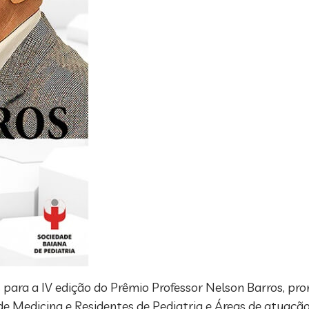
es para a IV edição do Prêmio Professor Nelson Barros, p
e Medicina e Residentes de Pediatria e Áreas de atuação