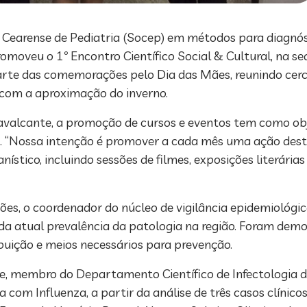
 Cearense de Pediatria (Socep) em métodos para diagnó
omoveu o 1º Encontro Científico Social & Cultural, na se
parte das comemorações pelo Dia das Mães, reunindo cerc
 com a aproximação do inverno.
valcante, a promoção de cursos e eventos tem como obje
ada. “Nossa intenção é promover a cada mês uma ação des
ico, incluindo sessões de filmes, exposições literárias
sões, o coordenador do núcleo de vigilância epidemiológi
da atual prevalência da patologia na região. Foram demo
buição e meios necessários para prevenção.
te, membro do Departamento Científico de Infectologia d
ça com Influenza, a partir da análise de três casos clíni