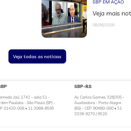
SBP EM AÇÃO
Veja mais not
08/06/2026
Veja todas as notícias
SBP
SBP-RS
ameda Jaú, 1742 – sala 51 -
Av. Carlos Gomes, 328/305 -
rdim Paulista - São Paulo (SP) -
Auxiliadora - Porto Alegre
P: 01420-006 • 11 3068-8595
(RS) - CEP: 90480-000 • 51
3328-9270 / 9520