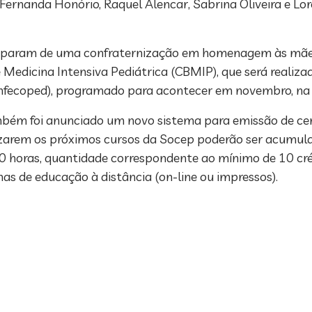
 Fernanda Honório, Raquel Alencar, Sabrina Oliveira e Lo
rticiparam de uma confraternização em homenagem às mãe
e Medicina Intensiva Pediátrica (CBMIP), que será realiza
a(Infecoped), programado para acontecer em novembro, na
bém foi anunciado um novo sistema para emissão de cert
lizarem os próximos cursos da Socep poderão ser acumula
0 horas, quantidade correspondente ao mínimo de 10 créd
s de educação à distância (on-line ou impressos).