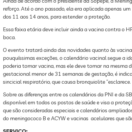
Ainda de acordo com o presidente da Sopepe, a Mening
reforço. Até o ano passado, ela era aplicada apenas um 
dos 11 aos 14 anos, para estender a proteção.
Essa faixa etária deve incluir ainda a vacina contra o 
boca.
O evento tratará ainda das novidades quanto às vaci
pouquíssimas exceções, o calendário vacinal segue a 
poderia tomar vacina, mas ele deve tomar na mesma d
gestacional menor de 31 semanas de gestação, é indica
sincicial respiratório, que causa bronquiolite “esclarece.
Sobre as diferenças entre os calendários da PNI e da S
disponível em todos os postos de saúde e visa a proteçã
que são consideradas especiais e calendários ampliados
do meningococo B e ACYW e vacinas acelulares que são
SERVIÇO: