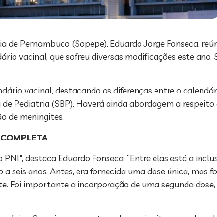
tria de Pernambuco (Sopepe), Eduardo Jorge Fonseca, re
rio vacinal, que sofreu diversas modificações este ano.
ndário vacinal, destacando as diferenças entre o calend
a de Pediatria (SBP). Haverá ainda abordagem a respeito
ão de meningites.
 COMPLETA
 PNI", destaca Eduardo Fonseca. “Entre elas está a incl
o a seis anos. Antes, era fornecida uma dose única, mas f
nte. Foi importante a incorporação de uma segunda dose,