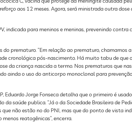
ocócica C, vacina que protege da meningite causada pe
reforço aos 12 meses. Agora, será ministrada outra dose 
HPV, indicada para meninos e meninas, prevenindo contra c
nas do prematuro. “Em relação ao prematuro, chamamos a
idade cronológica pós-nascimento. Há muito tabu de que
ose da criança nascida a termo. Nos prematuros que na
do ainda o uso do anticorpo monoclonal para prevenção 
BP, Eduardo Jorge Fonseca detalha que o primeiro é usado
o da saúde publica. “Já o da Sociedade Brasileira de Ped
 que não estão no do PNI, mas que do ponto de vista ind
 menos reatogênicas”, encerra.