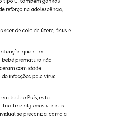
lo tipo C, também ganhou
de reforço na adolescência,
âncer de colo de útero, ânus e
 atenção que, com
 o bebê prematuro não
sceram com idade
de infecções pelo vírus
 em todo o País, está
iatria traz algumas vacinas
ividual se preconiza, como a